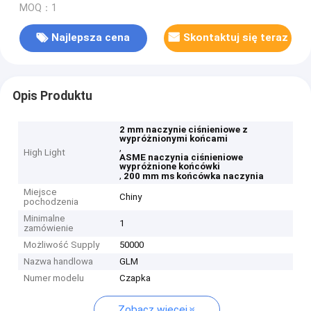
MOQ：1
Najlepsza cena
Skontaktuj się teraz
Opis Produktu
2 mm naczynie ciśnieniowe z
wypróżnionymi końcami
,
High Light
ASME naczynia ciśnieniowe
wypróżnione końcówki
,
200 mm ms końcówka naczynia
Miejsce
Chiny
pochodzenia
Minimalne
1
zamówienie
Możliwość Supply
50000
Nazwa handlowa
GLM
Numer modelu
Czapka
Zobacz więcej