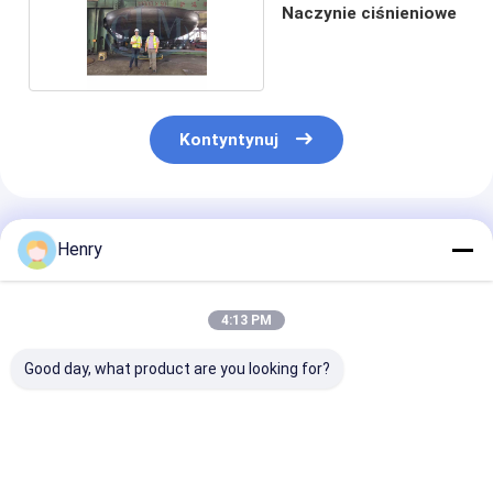
Naczynie ciśnieniowe
Kontyntynuj
Polecane Produkty
Henry
4:13 PM
Good day, what product are you looking for?
Głowy eliptyczne
Głowy eliptyczne
Wypolerowane
nadają się do
polerowane w klasie
głowice elipty
zastosowań
przemysłowej nadają
nadają się do