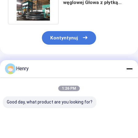
węglowej Głowa z płytką
zbiornik kopuła eliptyczna
Kontyntynuj
Polecane Produkty
Henry
1:26 PM
Good day, what product are you looking for?
Głowa kulista ze
Stal nierdzewna
Płyta sferyczn
stali nierdzewnej z
Głowica kulista z
stali nierdzew
próbą
gwintowanym
3300*38 z tec