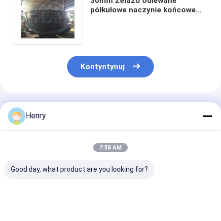
30mm Żelazo odlewane
półkułowe naczynie końcowe
Ss316l Naczynie ciśnieniowe
półkułowe
Kontyntynuj
Polecane Produkty
Henry
7:58 AM
Good day, what product are you looking for?
Zastosowalne
Głowy zbiorników
Duże, półkulis
głowice półkułowe o
półkuli o gorącej
głowice zgrze