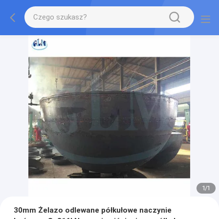
1
/
1
30mm Żelazo odlewane półkułowe naczynie