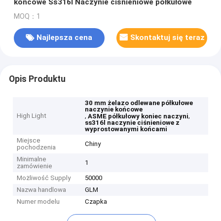
końcowe Ss316l Naczynie ciśnieniowe półkułowe
MOQ：1
Najlepsza cena
Skontaktuj się teraz
Opis Produktu
30 mm żelazo odlewane półkułowe
naczynie końcowe
High Light
,
,
ASME półkułowy koniec naczyni
ss316l naczynie ciśnieniowe z
wyprostowanymi końcami
Miejsce
Chiny
pochodzenia
Minimalne
1
zamówienie
Możliwość Supply
50000
Nazwa handlowa
GLM
Numer modelu
Czapka