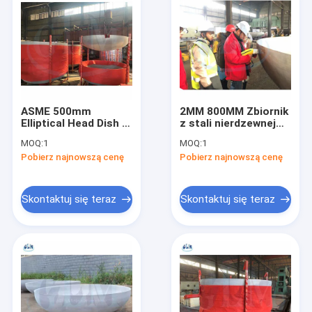
ASME 500mm
2MM 800MM Zbiornik
Elliptical Head Dish z
z stali nierdzewnej
stali nierdzewnej
Głowa naczynia Pół
MOQ:
1
MOQ:
1
Wymiary głowicy
elipsoidal Pipe End
Pobierz najnowszą cenę
Pobierz najnowszą cenę
talerza do montażu
Caps SS316
złącza adaptera
Skontaktuj się teraz
Skontaktuj się teraz
Dom
Produkty
O nas