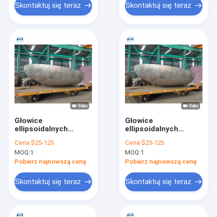
Skontaktuj się teraz
Skontaktuj się teraz
Głowice
Głowice
ellipsoidalnych
ellipsoidalnych
naczyń z stali
naczyń z stali
Cena:
$25-125
Cena:
$25-125
nierdzewnej 2: 1 dla
nierdzewnej 2: 1 dla
MOQ:
1
MOQ:
1
przemysłu
przemysłu
propanowego i
propanowego i
Pobierz najnowszą cenę
Pobierz najnowszą cenę
kriogenicznego
kriogenicznego
Skontaktuj się teraz
Skontaktuj się teraz