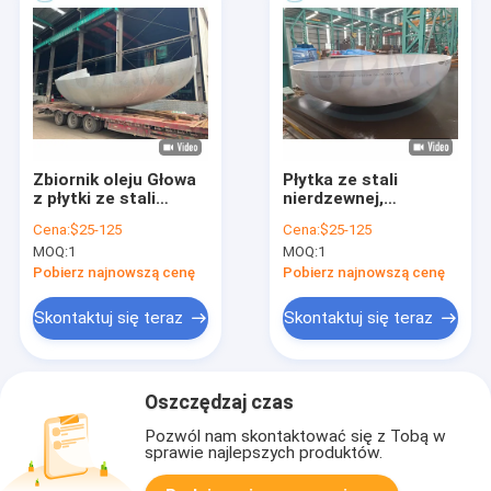
Zbiornik oleju Głowa
Płytka ze stali
z płytki ze stali
nierdzewnej,
nierdzewnej
ellipsoidalna,
Cena:
$25-125
Cena:
$25-125
końcówka 2200 mm
MOQ:
1
MOQ:
1
średnica 25 mm
grubość
Pobierz najnowszą cenę
Pobierz najnowszą cenę
Skontaktuj się teraz
Skontaktuj się teraz
Oszczędzaj czas
Pozwól nam skontaktować się z Tobą w
sprawie najlepszych produktów.