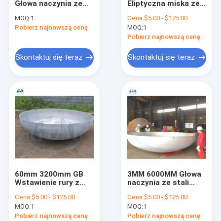
Głowa naczynia ze
Eliptyczna miska ze
Ellipsoidalne końcowe naczynie
stali nierdzewnej
stali nierdzewnej
MOQ:
1
Cena:
$5.00 - $125.00
Głowa naczynia z
Rozmiary głowy miski
Pobierz najnowszą cenę
Głowice z stali węglowej
MOQ:
1
stali węglowej Głowa
Eliptyczna miska
końcowa z stali
Pobierz najnowszą cenę
węglowej Do kotłów
Głowa półeliptyczna
Skontaktuj się teraz
Skontaktuj się teraz
Głowa torysferyczna na talerzu
Głowy zbiorników półkuli
Głowy zbiorników stożkowych
Głowy kuliste
Głowa płaska
60mm 3200mm GB
3MM 6000MM Głowa
Wstawienie rury z
naczynia ze stali
stali nierdzewnej
nierdzewnej PED
Cena:
$5.00 - $125.00
Cena:
$5.00 - $125.00
Głowy zbiornika
Głowa zbiornika
MOQ:
1
MOQ:
1
półellipsoidalnego
Pobierz najnowszą cenę
Pobierz najnowszą cenę