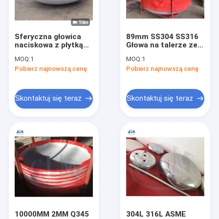
Wycieczka po fabryce
Kontrola jakości
Sferyczna głowica
89mm SS304 SS316
naciskowa z płytką
Głowa na talerze ze
Skontaktuj się z nami
końcową dla
stali nierdzewnej
MOQ:
1
MOQ:
1
urządzeń
Głowa torysferyczna
Pobierz najnowszą cenę
Pobierz najnowszą cenę
chemicznych
do uszczelniania rur
Aktualności
Sprawy
Skontaktuj się teraz
Skontaktuj się teraz
Głowa talerza eliptyczna
Głowa naczynia ze stali nierdzewnej
Głowa naczynia ciśnieniowego
Głowy zbiorników
10000MM 2MM Q345
304L 316L ASME