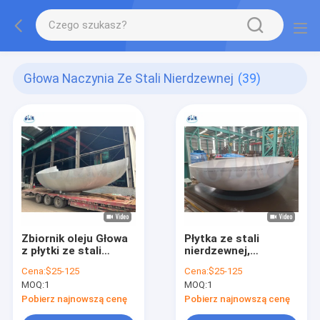
Głowa Naczynia Ze Stali Nierdzewnej
(39)
Zbiornik oleju Głowa
Płytka ze stali
z płytki ze stali
nierdzewnej,
nierdzewnej
ellipsoidalna,
Cena:
$25-125
Cena:
$25-125
końcówka 2200 mm
MOQ:
1
MOQ:
1
średnica 25 mm
grubość
Pobierz najnowszą cenę
Pobierz najnowszą cenę