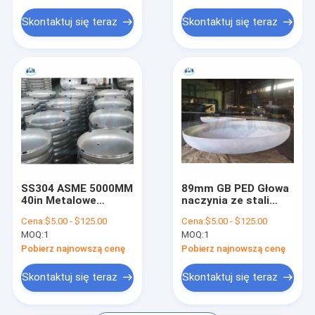
Skontaktuj się teraz
Skontaktuj się teraz
SS304 ASME 5000MM
89mm GB PED Głowa
40in Metalowe
naczynia ze stali
zamknięcia końcówki
nierdzewnej Naczynia
Cena:
$5.00 - $125.00
Cena:
$5.00 - $125.00
zbiornika
ciśnieniowe
MOQ:
1
MOQ:
1
Pobierz najnowszą cenę
Pobierz najnowszą cenę
Skontaktuj się teraz
Skontaktuj się teraz