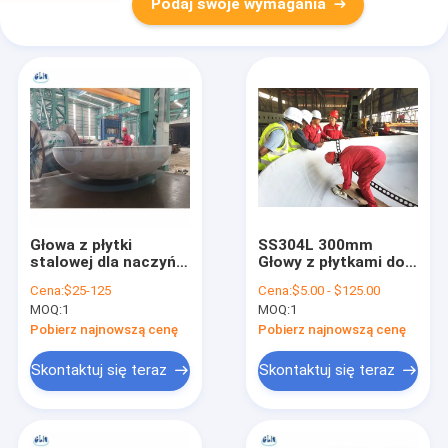
Podaj swoje wymagania
Głowa z płytki
SS304L 300mm
stalowej dla naczyń
Głowy z płytkami do
ciśnieniowych,
zbiorników końcowe
Cena:
$25-125
Cena:
$5.00 - $125.00
podgrzewaczy
formowanie ciepła
MOQ:
1
MOQ:
1
wody/magazynowania
prasowanie do kotła
OEM
Pobierz najnowszą cenę
Pobierz najnowszą cenę
Skontaktuj się teraz
Skontaktuj się teraz