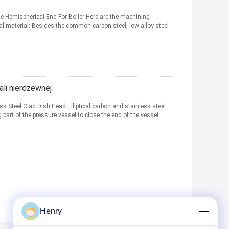
e Hemispherical End For Boiler Here are the machining
ial material: Besides the common carbon steel, low alloy steel
li nierdzewnej
 Steel Clad Dish Head Elliptical carbon and stainless steel
part of the pressure vessel to close the end of the vessel ...
Henry