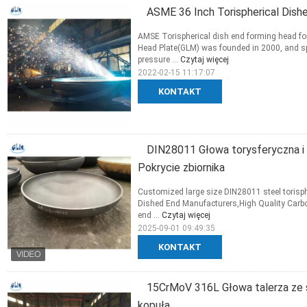
ASME 36 Inch Torispherical Dis
AMSE Torispherical dish end forming head fo
Head Plate(GLM) was founded in 2000, and sp
pressure ...
Czytaj więcej
2022-02-15 11:17:07
KONTAKT
DIN28011 Głowa torysferyczna i e
Pokrycie zbiornika
Customized large size DIN28011 steel torisph
Dished End Manufacturers,High Quality Carbon
end ...
Czytaj więcej
2025-09-01 09:49:35
KONTAKT
15CrMoV 316L Głowa talerza ze st
kopuła