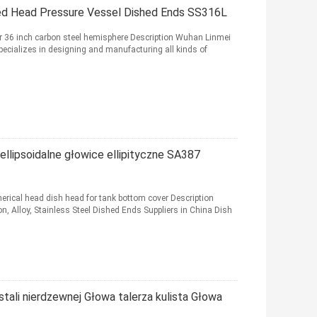
hed Head Pressure Vessel Dished Ends SS316L
r 36 inch carbon steel hemisphere Description Wuhan Linmei
ecializes in designing and manufacturing all kinds of
llipsoidalne głowice ellipityczne SA387
erical head dish head for tank bottom cover Description
, Alloy, Stainless Steel Dished Ends Suppliers in China Dish
ali nierdzewnej Głowa talerza kulista Głowa