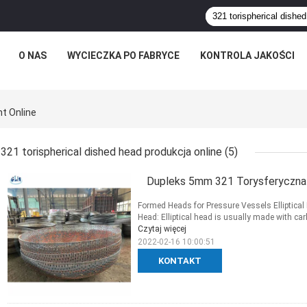
O NAS
WYCIECZKA PO FABRYCE
KONTROLA JAKOŚCI
t Online
321 torispherical dished head produkcja online
(5)
Dupleks 5mm 321 Torysferyczna 
Formed Heads for Pressure Vessels Elliptical
Head: Elliptical head is usually made with carb
Czytaj więcej
2022-02-16 10:00:51
KONTAKT