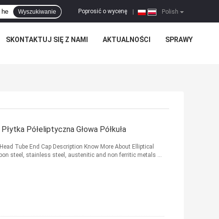
Poprosić o wycenę
Wyszukiwanie
|
Polish
SKONTAKTUJ SIĘ Z NAMI
AKTUALNOŚCI
SPRAWY
Płytka Półeliptyczna Głowa Półkuła
 Head Tube End Cap Description Know More About Elliptical
on steel, stainless steel, austenitic and non ferritic metals ...