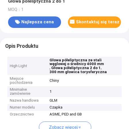
Głowa półeliptyczna 2 do 1
MOQ：1
Najlepsza cena
Skontaktuj się teraz
Opis Produktu
Głowa półeliptyczna ze stali
węglowej o średnicy 4000 mm
High Light
,
,
Głowa półeliptyczna 2 do 1
300 mm głowica torysferyczna
Miejsce
Chiny
pochodzenia
Minimalne
1
zamówienie
Nazwa handlowa
GLM
Numer modelu
Czapka
Orzecznictwo
ASME, PED and GB
Zobacz więcej