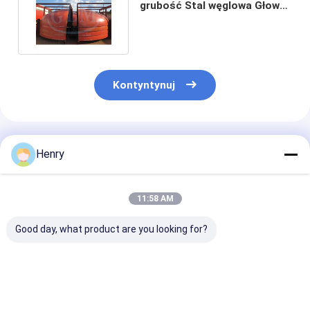
grubość Stal węglowa Głowa
półeliptyczna 2 do 1
Kontyntynuj
Polecane Produkty
Henry
11:58 AM
Good day, what product are you looking for?
2 1 Półelipsodowe
Prężnik głowy
300 mm głowi
łącze spawalnicze
półeliptycznej ze
półeliptyczna 
na talerze do
stali węglowej 89-
spawania