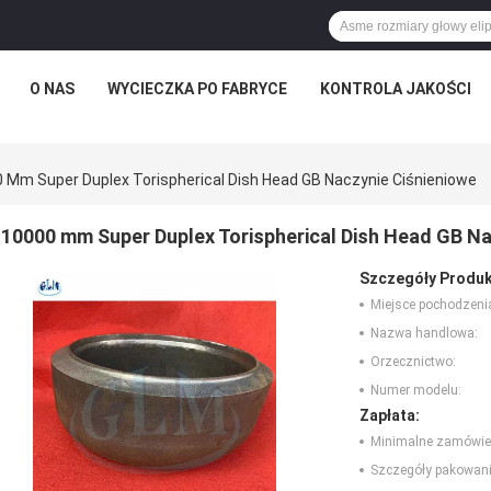
O NAS
WYCIECZKA PO FABRYCE
KONTROLA JAKOŚCI
 Mm Super Duplex Torispherical Dish Head GB Naczynie Ciśnieniowe
10000 mm Super Duplex Torispherical Dish Head GB Na
Szczegóły Produk
Miejsce pochodzeni
Nazwa handlowa:
Orzecznictwo:
Numer modelu:
Zapłata:
Minimalne zamówie
Szczegóły pakowani