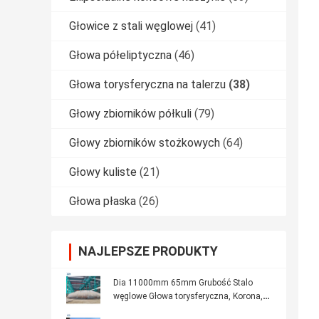
Głowice z stali węglowej
(41)
Głowa półeliptyczna
(46)
Głowa torysferyczna na talerzu
(38)
Głowy zbiorników półkuli
(79)
Głowy zbiorników stożkowych
(64)
Głowy kuliste
(21)
Głowa płaska
(26)
NAJLEPSZE PRODUKTY
Dia 11000mm 65mm Grubość Stalo
węglowe Głowa torysferyczna, Korona,
Głowy płatków