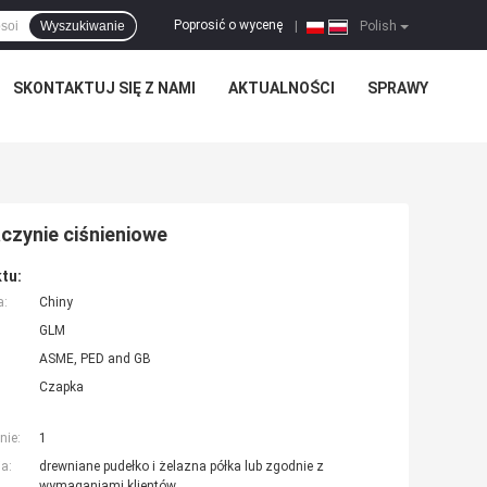
Poprosić o wycenę
Wyszukiwanie
|
Polish
SKONTAKTUJ SIĘ Z NAMI
AKTUALNOŚCI
SPRAWY
czynie ciśnieniowe
tu:
a:
Chiny
GLM
ASME, PED and GB
Czapka
nie:
1
a:
drewniane pudełko i żelazna półka lub zgodnie z
wymaganiami klientów