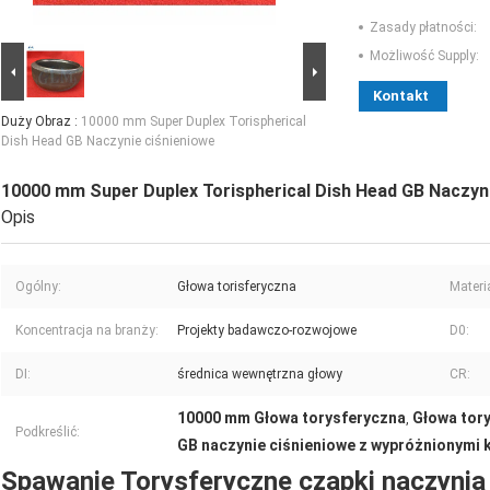
Zasady płatności:
Możliwość Supply:
Kontakt
Duży Obraz :
10000 mm Super Duplex Torispherical
Dish Head GB Naczynie ciśnieniowe
10000 mm Super Duplex Torispherical Dish Head GB Naczyn
Opis
Ogólny:
Głowa torisferyczna
Materia
Koncentracja na branży:
Projekty badawczo-rozwojowe
D0:
DI:
średnica wewnętrzna głowy
CR:
10000 mm Głowa torysferyczna
Głowa tor
,
Podkreślić:
GB naczynie ciśnieniowe z wypróżnionymi
Spawanie Torysferyczne czapki naczynia 