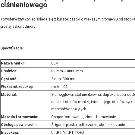
ciśnieniowego
Torysferyczny koniec składa się z kulistej czapki o większym promieniu od środka
prostej sekcji cylindru.
Specyfikacje:
Nazwa marki:
GLM
Średnica:
89 mm--10000 mm
Gęstość:
2 mm--300 mm
Wskaźnik redukcji:
około 10%
Materiał:
Stal węglowa, stal nierdzewna, dupleks, super duple
miedzi i stopów miedzi, tytanu i jego stopów, cyrk
materiałów pokrytych.
Metoda formowania:
Gorące formowanie, zimne formowanie
Obsługa powierzchni:
Ściganie piasku, odkurzanie, olej, odkurzanie
Inspekcja:
UT,RT,MT,PT,TOFD.