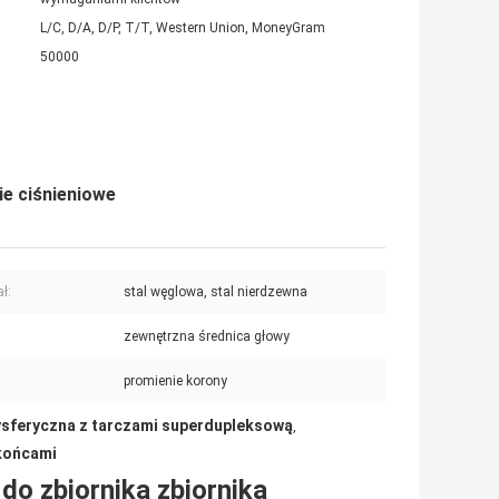
L/C, D/A, D/P, T/T, Western Union, MoneyGram
50000
ie ciśnieniowe
ł:
stal węglowa, stal nierdzewna
zewnętrzna średnica głowy
promienie korony
ysferyczna z tarczami superdupleksową
,
 końcami
do zbiornika zbiornika