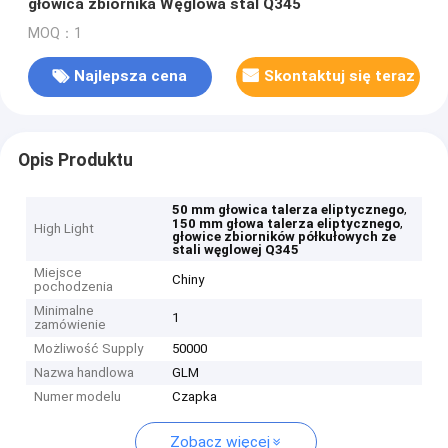
głowica zbiornika Węglowa stal Q345
MOQ：1
Najlepsza cena
Skontaktuj się teraz
Opis Produktu
,
50 mm głowica talerza eliptycznego
,
150 mm głowa talerza eliptycznego
High Light
głowice zbiorników półkułowych ze
stali węglowej Q345
Miejsce
Chiny
pochodzenia
Minimalne
1
zamówienie
Możliwość Supply
50000
Nazwa handlowa
GLM
Numer modelu
Czapka
Zobacz więcej