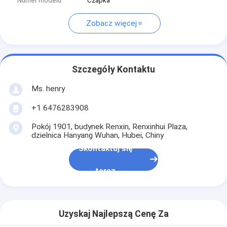
Numer modelu
Czapka
Zobacz więcej
Szczegóły Kontaktu
Ms. henry
+1 6476283908
Pokój 1901, budynek Renxin, Renxinhui Plaza,
dzielnica Hanyang Wuhan, Hubei, Chiny
Skontaktuj się
teraz
Uzyskaj Najlepszą Cenę Za