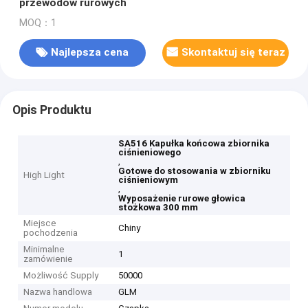
przewodów rurowych
MOQ：1
Najlepsza cena
Skontaktuj się teraz
Opis Produktu
SA516 Kapułka końcowa zbiornika
ciśnieniowego
,
Gotowe do stosowania w zbiorniku
High Light
ciśnieniowym
,
Wyposażenie rurowe głowica
stożkowa 300 mm
Miejsce
Chiny
pochodzenia
Minimalne
1
zamówienie
Możliwość Supply
50000
Nazwa handlowa
GLM