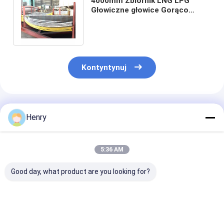
4000mm Zbiornik LNG LPG
Głowiczne głowice Gorąco
Formujące ASME Torispherical
Dish End
Kontyntynuj
Polecane Produkty
Henry
5:36 AM
Good day, what product are you looking for?
Głowa kulista ze
Stal nierdzewna
Płyta sferyczn
stali nierdzewnej z
Głowica kulista z
stali nierdzew