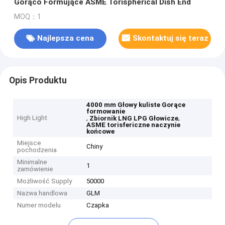
Gorąco Formujące ASME Torispherical Dish End
MOQ：1
Najlepsza cena
Skontaktuj się teraz
Opis Produktu
4000 mm Głowy kuliste Gorące
formowanie
High Light
,
,
Zbiornik LNG LPG Głowicze
ASME torisfericzne naczynie
końcowe
Miejsce
Chiny
pochodzenia
Minimalne
1
zamówienie
Możliwość Supply
50000
Nazwa handlowa
GLM
Numer modelu
Czapka