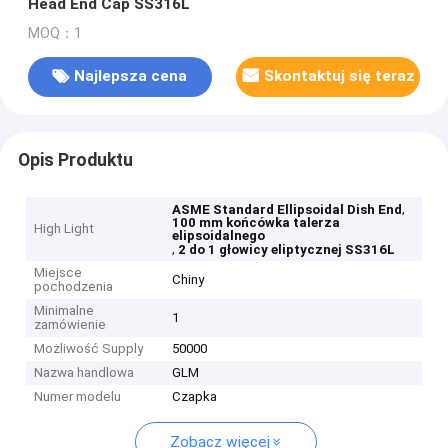
Head End Cap SS316L
MOQ：1
Najlepsza cena
Skontaktuj się teraz
Opis Produktu
,
ASME Standard Ellipsoidal Dish End
100 mm końcówka talerza
High Light
elipsoidalnego
,
2 do 1 głowicy eliptycznej SS316L
Miejsce
Chiny
pochodzenia
Minimalne
1
zamówienie
Możliwość Supply
50000
Nazwa handlowa
GLM
Numer modelu
Czapka
Zobacz więcej