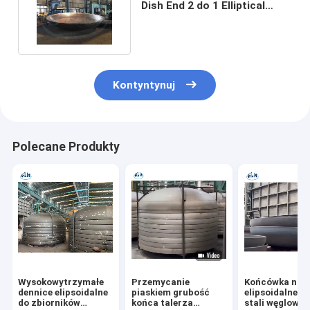
Dish End 2 do 1 Elliptical
Head End Cap SS316L
Kontyntynuj
Polecane Produkty
Wysokowytrzymałe
Przemycanie
Końcówka nac
dennice elipsoidalne
piaskiem grubość
elipsoidalnego
do zbiorników
końca talerza
stali węglowej