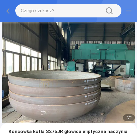
2
/
2
Końcówka kotła S275JR głowica eliptyczna naczynia