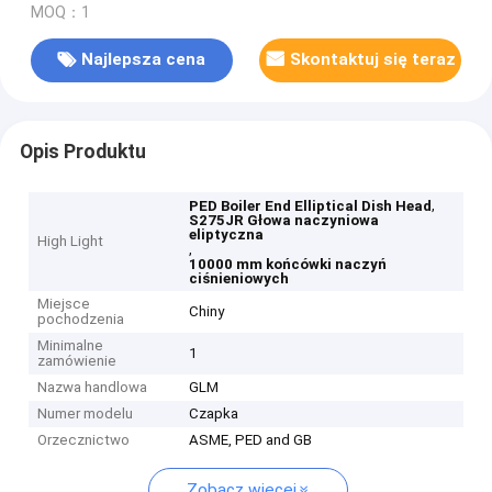
MOQ：1
Najlepsza cena
Skontaktuj się teraz
Opis Produktu
,
PED Boiler End Elliptical Dish Head
S275JR Głowa naczyniowa
eliptyczna
High Light
,
10000 mm końcówki naczyń
ciśnieniowych
Miejsce
Chiny
pochodzenia
Minimalne
1
zamówienie
Nazwa handlowa
GLM
Numer modelu
Czapka
Orzecznictwo
ASME, PED and GB
Zobacz więcej