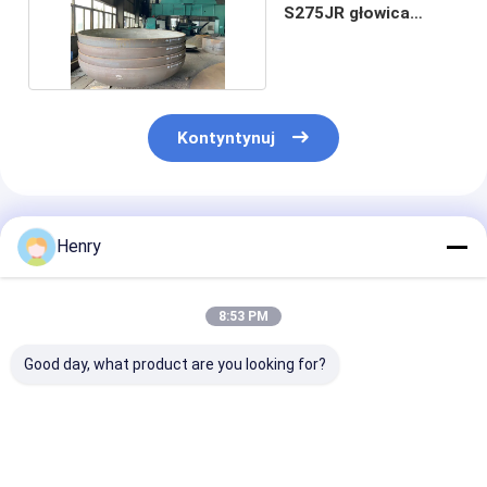
S275JR głowica
eliptyczna naczynia
Kontyntynuj
Polecane Produkty
Henry
8:53 PM
Good day, what product are you looking for?
Głowy eliptyczne
Głowy eliptyczne
Wypolerowane
nadają się do
polerowane w klasie
głowice elipty
zastosowań
przemysłowej nadają
nadają się do