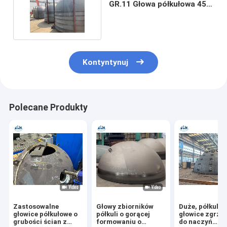
GR.11 Głowa półkułowa 45
mm grubość
Kontyntynuj
Polecane Produkty
Zastosowalne
Głowy zbiorników
Duże, półkulis
głowice półkułowe o
półkuli o gorącej
głowice zgrze
grubości ścian z
formowaniu o
do naczyń