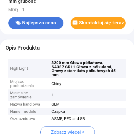
mm grubość
MOQ：1
Najlepsza cena
Skontaktuj się teraz
Opis Produktu
,
3200 mm Głowa półkułowa
,
SA387 GR11 Głowa z półkulami
High Light
Głowy zbiorników półkułowych 45
mm
Miejsce
Chiny
pochodzenia
Minimalne
1
zamówienie
Nazwa handlowa
GLM
Numer modelu
Czapka
Orzecznictwo
ASME, PED and GB
Zobacz więcej