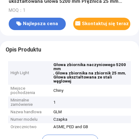
ukształtowana Głowa 5200 mm Prężnica 25 mm
Grubość
MOQ：1
Najlepsza cena
Skontaktuj się teraz
Opis Produktu
Głowa zbiornika naczyniowego 5200
mm
High Light
,
,
Głowa zbiornika na zbiornik 25 mm
Głowa ukształtowana ze stali
węglowej
Miejsce
Chiny
pochodzenia
Minimalne
1
zamówienie
Nazwa handlowa
GLM
Numer modelu
Czapka
Orzecznictwo
ASME, PED and GB