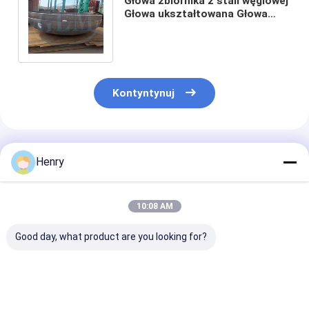
Głowa zbiornika z stali węglowej
Głowa ukształtowana Głowa
5200 mm Prężnica 25 mm
Grubość
Kontyntynuj
Polecane Produkty
Henry
10:08 AM
Good day, what product are you looking for?
Indywidualne
Głowy zbiorników i
Niestandardow
wypukłe głowice
łuski walcowane o
certyfikowane