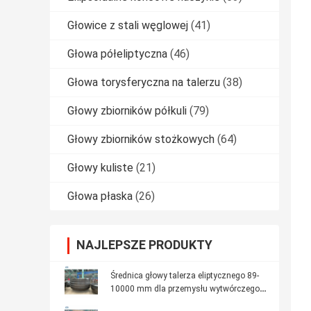
Głowice z stali węglowej
(41)
Głowa półeliptyczna
(46)
Głowa torysferyczna na talerzu
(38)
Głowy zbiorników półkuli
(79)
Głowy zbiorników stożkowych
(64)
Głowy kuliste
(21)
Głowa płaska
(26)
NAJLEPSZE PRODUKTY
Średnica głowy talerza eliptycznego 89-
10000 mm dla przemysłu wytwórczego
stali nierdzewnej