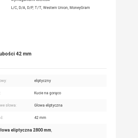
L/C, D/A, D/P, T/T, Western Union, MoneyGram
grubości 42 mm
owy:
eliptyczny
:
Kucie na gorąco
we słowa:
Głowa eliptyczna
ć:
42 mm
łowa eliptyczna 2800 mm
,