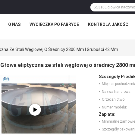
O NAS
WYCIECZKA PO FABRYCE
KONTROLA JAKOŚCI
yczna Ze Stali Węglowej O Średnicy 2800 Mm I Grubości 42 Mm
Głowa eliptyczna ze stali węglowej o średnicy 2800 m
Szczegóły Produk
Miejsce pochodzeni
Nazwa handlowa:
Orzecznictwo:
Numer modelu:
Zapłata:
Minimalne zamówie
Szczegóły pakowani