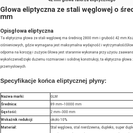
Głowa eliptyczna ze stali węglowej o śr
mm
Opis
głowa eliptyczna
Ta eliptyczna głowa ze stali węglowej ma średnicę 2800 mm i grubość 42 mm.Kszt
ciśnieniowych, gdzie wymagana jest maksymalna wydajność i wytrzymałośćGłowa w
odporna na korozję i zużycie.Głowa jest starannie wykonana przy użyciu zaawans
wykończenieDzięki dużemu rozmiarowi i solidnej konstrukcji, ta eliptyczna głowa
przemysłowych.
Specyfikacje końca eliptycznej płyny:
Nazwa marki:
GLM
Średnica:
89 mm--10000 mm
Gęstość:
2 mm--300 mm
Wskaźnik redukcji:
około 10%
Materiał:
Stal węglowa, stal nierdzewna, dupleks, super duple