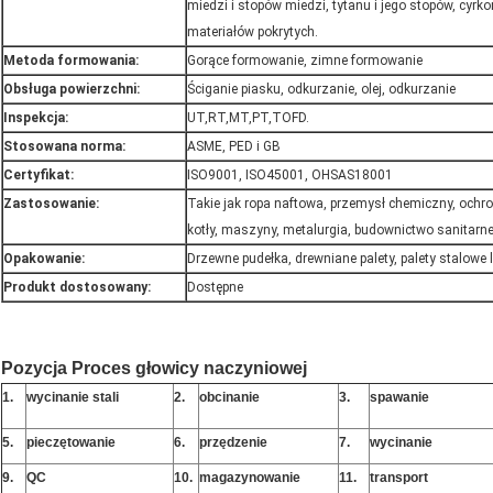
miedzi i stopów miedzi, tytanu i jego stopów, cyrk
materiałów pokrytych.
Metoda formowania:
Gorące formowanie, zimne formowanie
Obsługa powierzchni:
Ściganie piasku, odkurzanie, olej, odkurzanie
Inspekcja:
UT,RT,MT,PT,TOFD.
Stosowana norma:
ASME, PED i GB
Certyfikat:
ISO9001, ISO45001, OHSAS18001
Zastosowanie:
Takie jak ropa naftowa, przemysł chemiczny, ochro
kotły, maszyny, metalurgia, budownictwo sanitarne 
Opakowanie:
Drzewne pudełka, drewniane palety, palety stalowe
Produkt dostosowany:
Dostępne
Pozycja Proces głowicy naczyniowej
1.
wycinanie stali
2.
obcinanie
3.
spawanie
5.
pieczętowanie
6.
przędzenie
7.
wycinanie
9.
QC
10.
magazynowanie
11.
transport