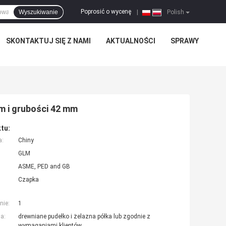
Poprosić o wycenę
Wyszukiwanie
|
Polish
SKONTAKTUJ SIĘ Z NAMI
AKTUALNOŚCI
SPRAWY
m i grubości 42 mm
tu:
a:
Chiny
GLM
ASME, PED and GB
Czapka
nie:
1
a:
drewniane pudełko i żelazna półka lub zgodnie z
wymaganiami klientów