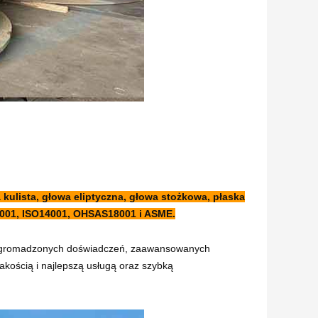
 kulista, głowa eliptyczna, głowa stożkowa, płaska
001, ISO14001, OHSAS18001 i ASME.
 zgromadzonych doświadczeń, zaawansowanych
jakością i najlepszą usługą oraz szybką