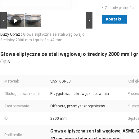
Zasady płatności:
Kontakt
Duży Obraz :
Głowa eliptyczna ze stali węglowej o
średnicy 2800 mm i grubości 42 mm
Głowa eliptyczna ze stali węglowej o średnicy 2800 mm i 
Opis
Materiał:
SA516GR60
Kod gł
Obsługa powierzchni:
Przygotowanie krawędzi spawania
Proces
Zastosowanie:
Offshore, przemysł kriogeniczny
Kluczo
ID:
2800 mm
Gęstoś
Głowa eliptyczna ze stali węglowej ASME
G
,
Podkreślić:
42 mm głowa talerza eliptycznego