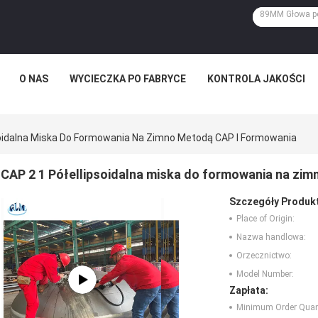
O NAS
WYCIECZKA PO FABRYCE
KONTROLA JAKOŚCI
soidalna Miska Do Formowania Na Zimno Metodą CAP I Formowania
CAP 2 1 Półellipsoidalna miska do formowania na zi
Szczegóły Produk
Place of Origin:
Nazwa handlowa:
Orzecznictwo:
Model Number:
Zapłata:
Minimum Order Quant