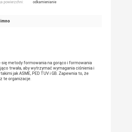
a powierzchni:
odkamienianie
zimno
je się metody formowania na gorąco i formowania
ająco trwała, aby wytrzymać wymagania ciśnienia i
akimi jak ASME, PED TUV i GB. Zapewnia to, że
 te organizacje.