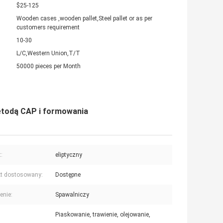
$25-125
Wooden cases ,wooden pallet,Steel pallet or as per
customers requirement
10-30
L/C,Western Union,T/T
50000 pieces per Month
etodą CAP i formowania
:
eliptyczny
t dostosowany:
Dostępne
enie:
Spawalniczy
Piaskowanie, trawienie, olejowanie,