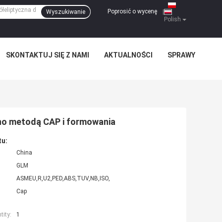
Poprosić o wycenę
Wyszukiwanie
|
Polish
SKONTAKTUJ SIĘ Z NAMI
AKTUALNOŚCI
SPRAWY
mno metodą CAP i formowania
tu:
China
GLM
ASMEU,R,U2,PED,ABS,TUV,NB,ISO,
Cap
ity:
1