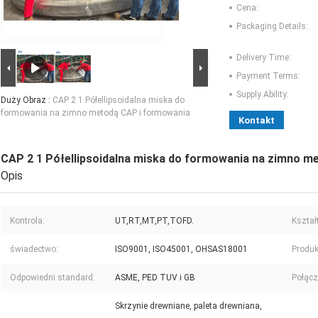
Cena:
Packaging Details:
Delivery Time:
Payment Terms:
Supply Ability:
Duży Obraz :
CAP 2 1 Półellipsoidalna miska do
formowania na zimno metodą CAP i formowania
Kontakt
CAP 2 1 Półellipsoidalna miska do formowania na zimno m
Opis
Kontrola:
UT,RT,MT,PT,TOFD.
Kształt
świadectwo:
ISO9001, ISO45001, OHSAS18001
Produk
Odpowiedni standard:
ASME, PED TUV i GB
Połącz
Skrzynie drewniane, paleta drewniana,