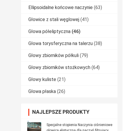
Ellipsoidalne końcowe naczynie
(63)
Głowice z stali węglowej
(41)
Głowa półeliptyczna
(46)
Głowa torysferyczna na talerzu
(38)
Głowy zbiorników półkuli
(79)
Głowy zbiorników stożkowych
(64)
Głowy kuliste
(21)
Głowa płaska
(26)
NAJLEPSZE PRODUKTY
Specjalne stopienia Naczynia ciśnieniowe
głowica eliptyczna dla naczyń filtrujących