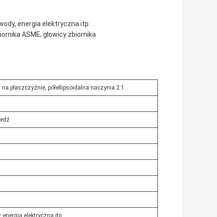
dy, energia elektryczna itp.
iornika ASME, głowicy zbiornika
 na płaszczyźnie, półellipsoidalna naczynia 2:1
iedź
energia elektryczna itp.