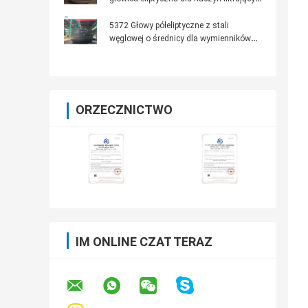
i reaktorów
5372 Głowy półeliptyczne z stali
węglowej o średnicy dla wymienników
ciepła z muszli i rur
ORZECZNICTWO
IM ONLINE CZAT TERAZ