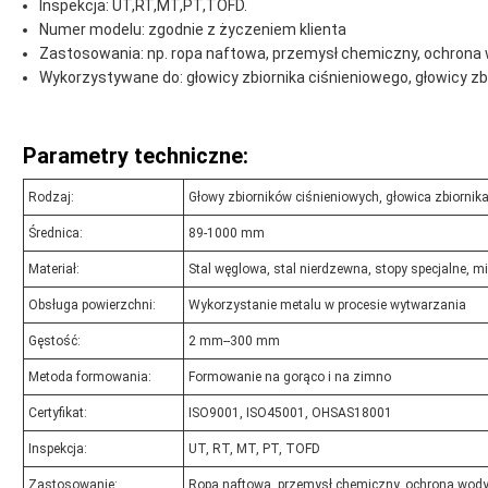
Inspekcja: UT,RT,MT,PT,TOFD.
Numer modelu: zgodnie z życzeniem klienta
Zastosowania: np. ropa naftowa, przemysł chemiczny, ochrona wo
Wykorzystywane do: głowicy zbiornika ciśnieniowego, głowicy zb
Parametry techniczne:
Rodzaj:
Głowy zbiorników ciśnieniowych, głowica zbiornika
Średnica:
89-1000 mm
Materiał:
Stal węglowa, stal nierdzewna, stopy specjalne, m
Obsługa powierzchni:
Wykorzystanie metalu w procesie wytwarzania
Gęstość:
2 mm--300 mm
Metoda formowania:
Formowanie na gorąco i na zimno
Certyfikat:
ISO9001, ISO45001, OHSAS18001
Inspekcja:
UT, RT, MT, PT, TOFD
Zastosowanie:
Ropa naftowa, przemysł chemiczny, ochrona wody, 