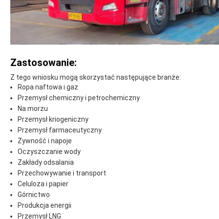
Zastosowanie:
Z tego wniosku mogą skorzystać następujące branże:
Ropa naftowa i gaz
Przemysł chemiczny i petrochemiczny
Na morzu
Przemysł kriogeniczny
Przemysł farmaceutyczny
Żywność i napoje
Oczyszczanie wody
Zakłady odsalania
Przechowywanie i transport
Celuloza i papier
Górnictwo
Produkcja energii
Przemysł LNG