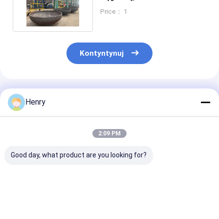
płatkami koronowymi
Price： 1
Kontyntynuj
Polecane Produkty
Henry
2:09 PM
Good day, what product are you looking for?
Wysokowytrzymałe
Przemycanie
Końcówka nac
dennice elipsoidalne
piaskiem grubość
elipsoidalnego
do zbiorników
końca talerza
stali węglowej
ciśnieniowych i
elipszoidalnego od 2
nadająca się d