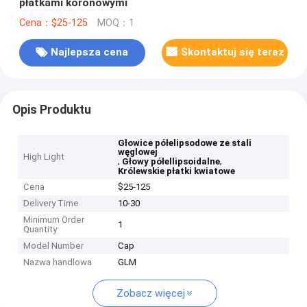
płatkami koronowymi
Cena：$25-125
MOQ：1
Najlepsza cena
Skontaktuj się teraz
Opis Produktu
Głowice półelipsodowe ze stali
węglowej
High Light
,
,
Głowy półellipsoidalne
Królewskie płatki kwiatowe
Cena
$25-125
Delivery Time
10-30
Minimum Order
1
Quantity
Model Number
Cap
Nazwa handlowa
GLM
Zobacz więcej