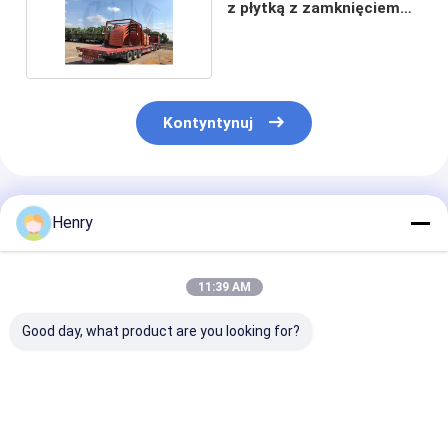
z płytką z zamknięciem
głowicy
Kontyntynuj
Polecane Produkty
Henry
11:39 AM
Good day, what product are you looking for?
Proces przędzenia
Głowice z stali
SA516 Gr70
lub metoda
węglowej eliptycznej
Węglowa stal
przetwarzania
do reaktorów
Eliptyczna gł