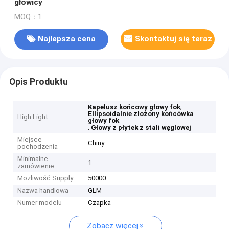
głowicy
MOQ：1
Najlepsza cena
Skontaktuj się teraz
Opis Produktu
,
Kapelusz końcowy głowy fok
Ellipsoidalnie złożony końcówka
High Light
głowy fok
,
Głowy z płytek z stali węglowej
Miejsce
Chiny
pochodzenia
Minimalne
1
zamówienie
Możliwość Supply
50000
Nazwa handlowa
GLM
Numer modelu
Czapka
Zobacz więcej